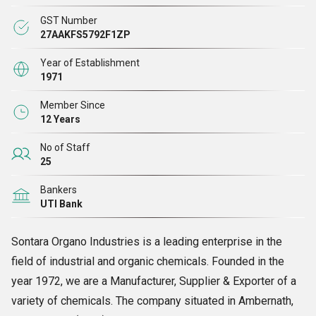
करते हैं। हम 1bromo
3 क्लोरोप्रोपेन और 3-डाइमिथाइल एमिनो-1-प्रोपाइलक्लोराइड
GST Number
हाइड्रोक्लोराइड के पहले भारतीय वाणिज्यिक उत्पादक भी हैं।
उत्पादन 1980 में शुरू हुआ।
27AAKFS5792F1ZP
Year of Establishment
हमारे बारे में
1971
Member Since
सोनतारा ऑर्गेनो इंडस्ट्रीज
औद्योगिक और जैविक रसायनों के क्षेत्र में एक अग्रणी उद्यम है।
12 Years
वर्ष 1972 में स्थापित, हम विभिन्न प्रकार के रसायनों के
निर्माता, आपूर्तिकर्ता और निर्यातक
No of Staff
हैं। अम्बरनाथ, महाराष्ट्र (भारत) स्थित साझेदारी कंपनी में स्थित कंपनी का प्रबंधन वर्तमान
25
में
श्री मुकेश
बी पारेख द्वारा किया जाता है।
Bankers
UTI Bank
हम
1-ब्रोमो-3-क्लोरोप्रोपेन, 1-पेंटाइल ब्रोमाइड, 11-ब्रोमोंडेकोनिक एसिड, 4-ब्रोमो
क्लोरोबेंजीन, 4-फिनाइल ब्यूटाइल ब्रोमाइड और
कई अन्य रासायनिक यौगिकों की पेशकश
Sontara Organo Industries is a leading enterprise in the
करते हैं।
field of industrial and organic chemicals. Founded in the
year 1972, we are a Manufacturer, Supplier & Exporter of a
हमारे व्यवसाय संचालन का नेतृत्व पेशेवरों की एक अनुभवी टीम द्वारा किया जाता है, जो यह
variety of chemicals. The company situated in Ambernath,
सुनिश्चित करते हैं कि सभी गतिविधियाँ व्यवस्थित और सर्वोत्तम संभव तरीके से की जाएं।