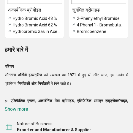
अकार्बनिक ब्रोमोइड
सुगंधित ब्रोमाइड
Hydro Bromic Acid 48 %
2-Phenylethyl Bromide
Hydro Bromic Acid 62 %
4 Phenyl 1 - Bromobutane
Hydrobromic Gas in Acetic Acid 33 %
Bromobenzene
हमारे बारे में
परिचय
सोनतारा ऑर्गेनो इंडस्ट्रीज
की स्थापना वर्ष
1971
में हुई थी और आज, हम उद्योग में
प्रीमियम
निर्माताओं और निर्यातकों
में गिने जाते हैं।
हम
एलिफैटिक एस्टर, अकार्बनिक मेटा ब्रोमाइड, एलिफैटिक अमाइन हाइड्रोक्लोराइड,
Show more
अकार्बनिक ब्रोमाइड, एरोमैटिक ब्रोमाइड, लिथियम कम्पाउंड, ऑर्गेनिक ब्रोमाइड, एरोमैटिक
कंपाउंड आदि की एक विस्तृत श्रृंखला का निर्माण
Nature of Business
Exporter and Manufacturer & Supplier