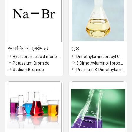
अकार्बनिक धातु ब्रोमाइड
क्षुद्र
Hydrobromic acid monoammoniate
Dimethylaminopropyl Chloride Hydrochloride Powder
Potassium Bromide
3 Dimethylamino-1propyl Chloride Hydrochloride 60-65% Soln
Sodium Bromide
Premium 3-Dimethylaminopropyl Chloride Hydrochloride