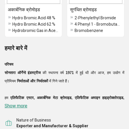
अकार्बनिक ब्रोमोइड
सुगंधित ब्रोमाइड
Hydro Bromic Acid 48 %
2-Phenylethyl Bromide
Hydro Bromic Acid 62 %
4 Phenyl 1 - Bromobutane
Hydrobromic Gas in Acetic Acid 33 %
Bromobenzene
हमारे बारे में
परिचय
सोनतारा ऑर्गेनो इंडस्ट्रीज
की स्थापना वर्ष
1971
में हुई थी और आज, हम उद्योग में
प्रीमियम
निर्माताओं और निर्यातकों
में गिने जाते हैं।
हम
एलिफैटिक एस्टर, अकार्बनिक मेटा ब्रोमाइड, एलिफैटिक अमाइन हाइड्रोक्लोराइड,
Show more
अकार्बनिक ब्रोमाइड, एरोमैटिक ब्रोमाइड, लिथियम कम्पाउंड, ऑर्गेनिक ब्रोमाइड, एरोमैटिक
कंपाउंड आदि की एक विस्तृत श्रृंखला का निर्माण
Nature of Business
Exporter and Manufacturer & Supplier