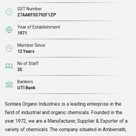
करते हैं। हम 1bromo
3 क्लोरोप्रोपेन और 3-डाइमिथाइल एमिनो-1-प्रोपाइलक्लोराइड
GST Number
हाइड्रोक्लोराइड के पहले भारतीय वाणिज्यिक उत्पादक भी हैं।
उत्पादन 1980 में शुरू हुआ।
27AAKFS5792F1ZP
Year of Establishment
हमारे बारे में
1971
Member Since
सोनतारा ऑर्गेनो इंडस्ट्रीज
औद्योगिक और जैविक रसायनों के क्षेत्र में एक अग्रणी उद्यम है।
12 Years
वर्ष 1972 में स्थापित, हम विभिन्न प्रकार के रसायनों के
निर्माता, आपूर्तिकर्ता और निर्यातक
No of Staff
हैं। अम्बरनाथ, महाराष्ट्र (भारत) स्थित साझेदारी कंपनी में स्थित कंपनी का प्रबंधन वर्तमान
25
में
श्री मुकेश
बी पारेख द्वारा किया जाता है।
Bankers
UTI Bank
हम
1-ब्रोमो-3-क्लोरोप्रोपेन, 1-पेंटाइल ब्रोमाइड, 11-ब्रोमोंडेकोनिक एसिड, 4-ब्रोमो
क्लोरोबेंजीन, 4-फिनाइल ब्यूटाइल ब्रोमाइड और
कई अन्य रासायनिक यौगिकों की पेशकश
Sontara Organo Industries is a leading enterprise in the
करते हैं।
field of industrial and organic chemicals. Founded in the
year 1972, we are a Manufacturer, Supplier & Exporter of a
हमारे व्यवसाय संचालन का नेतृत्व पेशेवरों की एक अनुभवी टीम द्वारा किया जाता है, जो यह
variety of chemicals. The company situated in Ambernath,
सुनिश्चित करते हैं कि सभी गतिविधियाँ व्यवस्थित और सर्वोत्तम संभव तरीके से की जाएं।