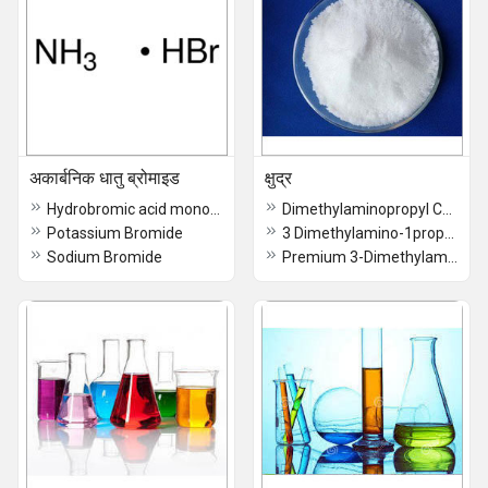
अकार्बनिक धातु ब्रोमाइड
क्षुद्र
Hydrobromic acid monoammoniate
Dimethylaminopropyl Chloride Hydrochloride Powder
Potassium Bromide
3 Dimethylamino-1propyl Chloride Hydrochloride 60-65% Soln
Sodium Bromide
Premium 3-Dimethylaminopropyl Chloride Hydrochloride