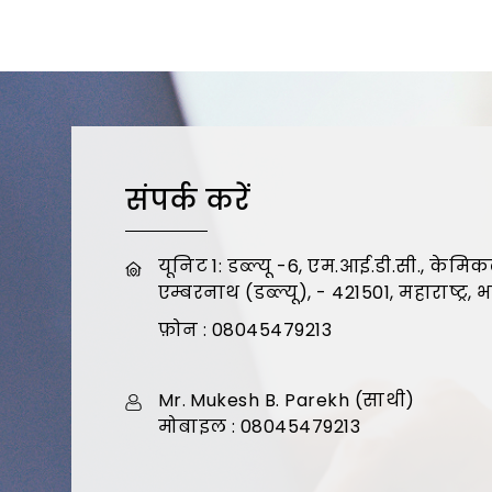
संपर्क करें
यूनिट 1: डब्ल्यू -6, एम.आई.डी.सी., केमि
एम्बरनाथ (डब्ल्यू), - 421501, महाराष्ट्र, 
फ़ोन :
08045479213
Mr. Mukesh B. Parekh
(
साथी
)
मोबाइल :
08045479213