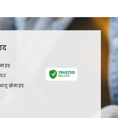
पाद
्रोमाइड
स्टर
ातु ब्रोमाइड
्रोमोइड
माइड