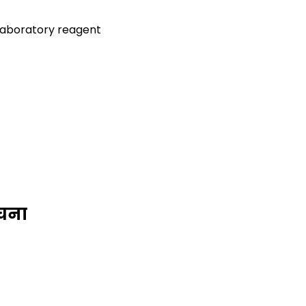
 laboratory reagent
ूचना