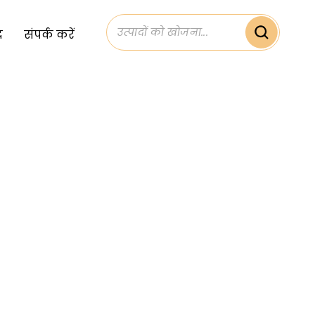
द
संपर्क करें