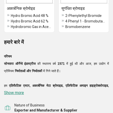
अकार्बनिक ब्रोमोइड
सुगंधित ब्रोमाइड
Hydro Bromic Acid 48 %
2-Phenylethyl Bromide
Hydro Bromic Acid 62 %
4 Phenyl 1 - Bromobutane
Hydrobromic Gas in Acetic Acid 33 %
Bromobenzene
हमारे बारे में
परिचय
सोनतारा ऑर्गेनो इंडस्ट्रीज
की स्थापना वर्ष
1971
में हुई थी और आज, हम उद्योग में
प्रीमियम
निर्माताओं और निर्यातकों
में गिने जाते हैं।
हम
एलिफैटिक एस्टर, अकार्बनिक मेटा ब्रोमाइड, एलिफैटिक अमाइन हाइड्रोक्लोराइड,
Show more
अकार्बनिक ब्रोमाइड, एरोमैटिक ब्रोमाइड, लिथियम कम्पाउंड, ऑर्गेनिक ब्रोमाइड, एरोमैटिक
कंपाउंड आदि की एक विस्तृत श्रृंखला का निर्माण
Nature of Business
Exporter and Manufacturer & Supplier