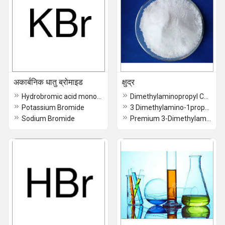
अकार्बनिक धातु ब्रोमाइड
क्षुद्र
Hydrobromic acid monoammoniate
Dimethylaminopropyl Chloride Hydrochloride Powder
Potassium Bromide
3 Dimethylamino-1propyl Chloride Hydrochloride 60-65% Soln
Sodium Bromide
Premium 3-Dimethylaminopropyl Chloride Hydrochloride