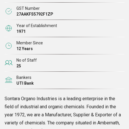
करते हैं। हम 1bromo
3 क्लोरोप्रोपेन और 3-डाइमिथाइल एमिनो-1-प्रोपाइलक्लोराइड
GST Number
हाइड्रोक्लोराइड के पहले भारतीय वाणिज्यिक उत्पादक भी हैं।
उत्पादन 1980 में शुरू हुआ।
27AAKFS5792F1ZP
Year of Establishment
हमारे बारे में
1971
Member Since
सोनतारा ऑर्गेनो इंडस्ट्रीज
औद्योगिक और जैविक रसायनों के क्षेत्र में एक अग्रणी उद्यम है।
12 Years
वर्ष 1972 में स्थापित, हम विभिन्न प्रकार के रसायनों के
निर्माता, आपूर्तिकर्ता और निर्यातक
No of Staff
हैं। अम्बरनाथ, महाराष्ट्र (भारत) स्थित साझेदारी कंपनी में स्थित कंपनी का प्रबंधन वर्तमान
25
में
श्री मुकेश
बी पारेख द्वारा किया जाता है।
Bankers
UTI Bank
हम
1-ब्रोमो-3-क्लोरोप्रोपेन, 1-पेंटाइल ब्रोमाइड, 11-ब्रोमोंडेकोनिक एसिड, 4-ब्रोमो
क्लोरोबेंजीन, 4-फिनाइल ब्यूटाइल ब्रोमाइड और
कई अन्य रासायनिक यौगिकों की पेशकश
Sontara Organo Industries is a leading enterprise in the
करते हैं।
field of industrial and organic chemicals. Founded in the
year 1972, we are a Manufacturer, Supplier & Exporter of a
हमारे व्यवसाय संचालन का नेतृत्व पेशेवरों की एक अनुभवी टीम द्वारा किया जाता है, जो यह
variety of chemicals. The company situated in Ambernath,
सुनिश्चित करते हैं कि सभी गतिविधियाँ व्यवस्थित और सर्वोत्तम संभव तरीके से की जाएं।