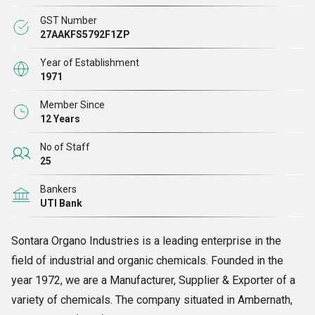
करते हैं। हम 1bromo
3 क्लोरोप्रोपेन और 3-डाइमिथाइल एमिनो-1-प्रोपाइलक्लोराइड
GST Number
हाइड्रोक्लोराइड के पहले भारतीय वाणिज्यिक उत्पादक भी हैं।
उत्पादन 1980 में शुरू हुआ।
27AAKFS5792F1ZP
Year of Establishment
हमारे बारे में
1971
Member Since
सोनतारा ऑर्गेनो इंडस्ट्रीज
औद्योगिक और जैविक रसायनों के क्षेत्र में एक अग्रणी उद्यम है।
12 Years
वर्ष 1972 में स्थापित, हम विभिन्न प्रकार के रसायनों के
निर्माता, आपूर्तिकर्ता और निर्यातक
No of Staff
हैं। अम्बरनाथ, महाराष्ट्र (भारत) स्थित साझेदारी कंपनी में स्थित कंपनी का प्रबंधन वर्तमान
25
में
श्री मुकेश
बी पारेख द्वारा किया जाता है।
Bankers
UTI Bank
हम
1-ब्रोमो-3-क्लोरोप्रोपेन, 1-पेंटाइल ब्रोमाइड, 11-ब्रोमोंडेकोनिक एसिड, 4-ब्रोमो
क्लोरोबेंजीन, 4-फिनाइल ब्यूटाइल ब्रोमाइड और
कई अन्य रासायनिक यौगिकों की पेशकश
Sontara Organo Industries is a leading enterprise in the
करते हैं।
field of industrial and organic chemicals. Founded in the
year 1972, we are a Manufacturer, Supplier & Exporter of a
हमारे व्यवसाय संचालन का नेतृत्व पेशेवरों की एक अनुभवी टीम द्वारा किया जाता है, जो यह
variety of chemicals. The company situated in Ambernath,
सुनिश्चित करते हैं कि सभी गतिविधियाँ व्यवस्थित और सर्वोत्तम संभव तरीके से की जाएं।