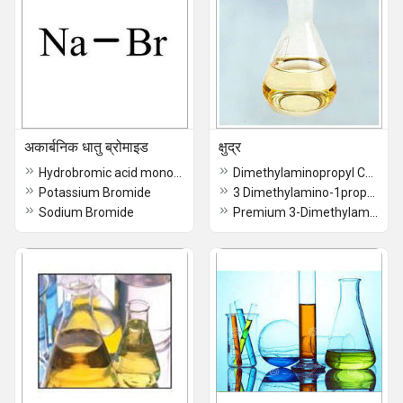
अकार्बनिक धातु ब्रोमाइड
क्षुद्र
Hydrobromic acid monoammoniate
Dimethylaminopropyl Chloride Hydrochloride Powder
Potassium Bromide
3 Dimethylamino-1propyl Chloride Hydrochloride 60-65% Soln
Sodium Bromide
Premium 3-Dimethylaminopropyl Chloride Hydrochloride